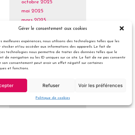
octobre 2025
mai 2025
mars 2025
Gérer le consentement aux cookies
juin 2024
octobre 2023
les meilleures expériences, nous utilisons des technologies telles que les
mai 2023
 stocker et/ou accéder aux informations des appareils. Le fait de
 ces technologies nous permettra de traiter des données telles que le
avril 2023
t de navigation ou les ID uniques sur ce site. Le fait de ne pas consentir
er son consentement peut avoir un effet négatif sur certaines
septembre 2022
ques et fonctions.
juillet 2022
juin 2022
cepter
Refuser
Voir les préférences
mai 2022
Politique de cookies
avril 2022
janvier 2022
octobre 2021
mars 2021