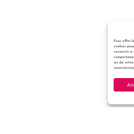
Pour offrir 
cookies pour
consentir à
comportemen
ou de retir
caractéristi
Ac