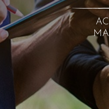
AC
MA