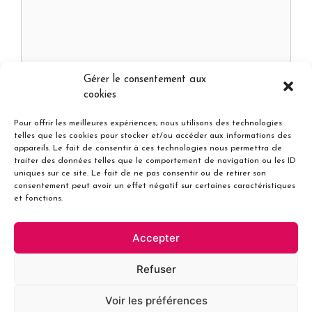
Gérer le consentement aux
cookies
En cochant cette case et en soumettant ce formulaire, je donne
Pour offrir les meilleures expériences, nous utilisons des technologies
mon consentement quant au traitement et à l'utilisation des
telles que les cookies pour stocker et/ou accéder aux informations des
informations communiquées. Je suis également informé(e) de la
appareils. Le fait de consentir à ces technologies nous permettra de
possibilité et des moyens qui me sont donnés pour retirer ce
traiter des données telles que le comportement de navigation ou les ID
consentement à tout moment, ou exercer mes droits sur mes
uniques sur ce site. Le fait de ne pas consentir ou de retirer son
données personnelles.*
consentement peut avoir un effet négatif sur certaines caractéristiques
et fonctions.
Accepter
Refuser
Voir les préférences